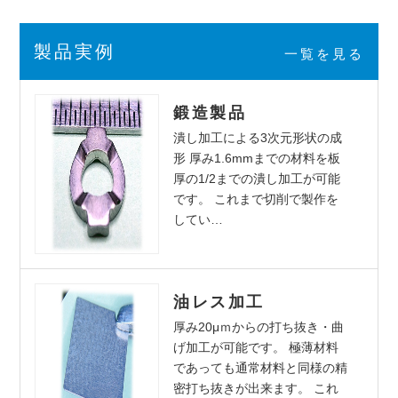
製品実例
一覧を見る
鍛造製品
潰し加工による3次元形状の成
形 厚み1.6mmまでの材料を板
厚の1/2までの潰し加工が可能
です。 これまで切削で製作を
してい…
油レス加工
厚み20μｍからの打ち抜き・曲
げ加工が可能です。 極薄材料
であっても通常材料と同様の精
密打ち抜きが出来ます。 これ