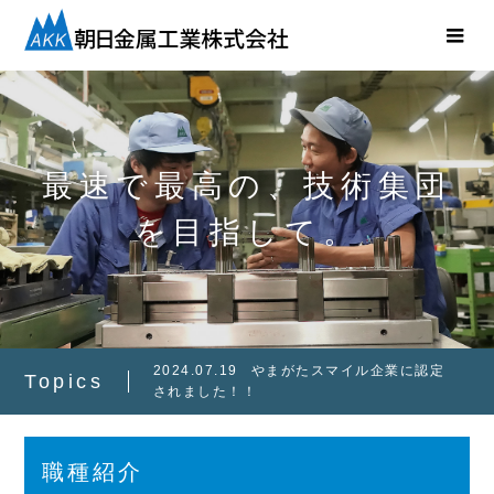
最速で最高の、技術集団
を目指して。
2024.06.04
第29回機械要素技術展に出
Topics
展します!!
2026.06.08
第31回機械要素技術展に出
展します！
職種紹介