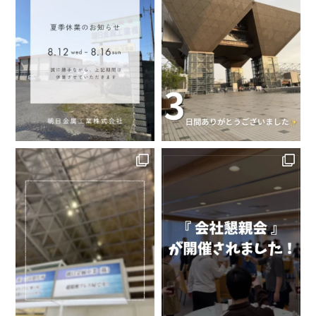
2017年12月
ユースエール企業に認定
2019年2月
健康経営優良法人に認定 (現在
も継続中)
製品に含有する化学物質の情報を把握・管
理し、その情報をお客様に提供する。
環境方針を達成するため、影響を及ぼすリ
スク及び機会を明確にして対処する。
環境に配慮した事業活動の推進
組織の目的を達成する具体的な取り組みの
中で、その実現のために事業に伴う環境側
面の中から、活動、製品及びサービスの性
質、規模及び環境影響を含む組織の状況に
応じて目標を策定し、環境保全・環境保
護、汚染の予防等リスクの低減に努め、汚
染の予防並びに持続可能な社会の実現をめ
ざして行動する。
全ての社員に環境保全・生物多様性保全に